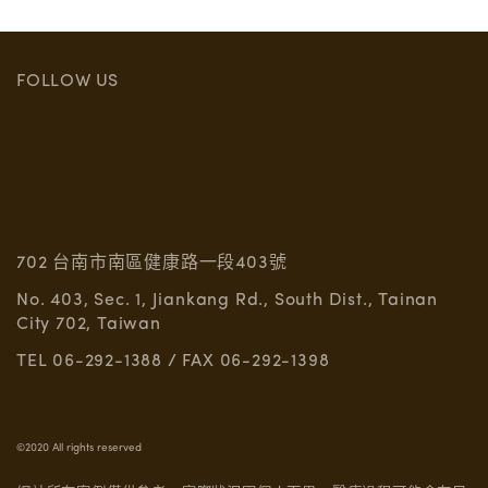
FOLLOW US
702 台南市南區健康路一段403號
No. 403, Sec. 1, Jiankang Rd., South Dist., Tainan
City 702, Taiwan
TEL 06-292-1388 / FAX 06-292-1398
©2020 All rights reserved