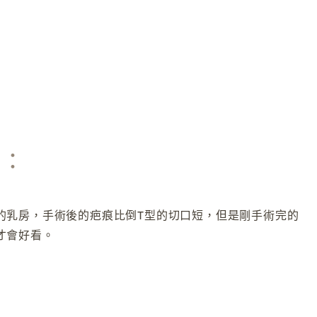
口：
的乳房，手術後的疤痕比倒T型的切口短，但是剛手術完的
才會好看。