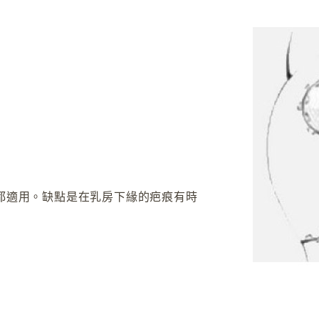
都適用。缺點是在乳房下緣的疤痕有時