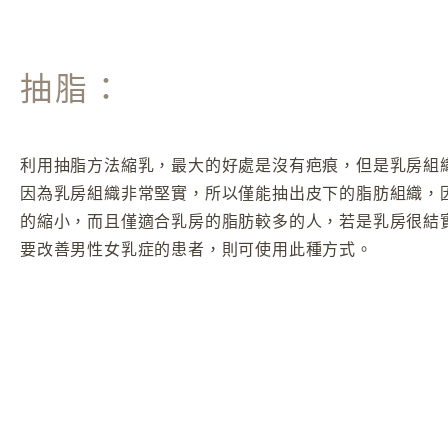
抽脂：
利用抽脂方法縮乳，最大的好處是沒有疤痕，但是乳房組
因為乳房組織非常堅實，所以僅能抽出皮下的脂肪組織，
的縮小，而且僅適合乳房的脂肪較多的人，若是乳房很結
要改善男性女乳症的患者，則可使用此種方式。