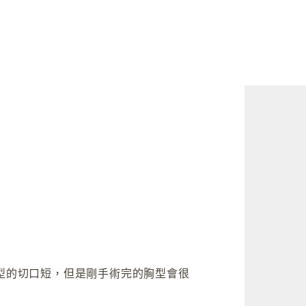
型的切口短，但是剛手術完的胸型會很