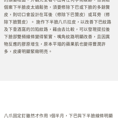
的頭髮裡面，外觀完全看不出有任何手術痕跡。但倘若
個案下半臉皮太過鬆弛，須要修除下巴或下臉的多餘贅
皮，則切口會設計在耳後（修除下巴贊皮）或耳旁（修
除下臉贊皮）。 施作下半臉八爪拉皮，以改善下巴紋路
及下垂酒窩的凹陷紋路，藉由去比較，可以發現提拉後
下臉部雙頻線條變得緊實、嘴角紋路明顯改善，且因異
物反應的膠原增生，原本平塌的蘋果肌也變得豐潤許
多，皮膚明顯緊緻明亮。
八爪固定釘雖然才作用 1個半月，下巴與下半臉線條明顯