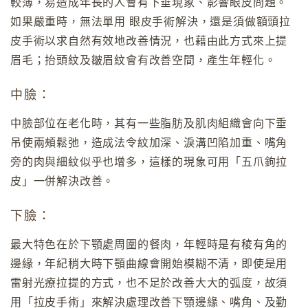
較薄，易造成年長的人會有下垂現象、影響眼皮問題。
如果嚴重時，無法單用 眼皮手術解決，還是須做額頭拉
皮手術以求自然有效地改善情況，也藉由此方式來上提
眉毛；抬頭紋及皺眉紋會有改善空間，產生年輕化。
中臉：
中臉部位在老化時，其有一些脂肪及肌肉組織會向下垂
吊使兩頰鬆弛，造成法令紋加深、淚溝凹陷加重、嘴角
旁的肉與細紋似乎也增多，這樣的現象可用「五爪鉤拉
皮」一併解決改善。
下臉：
最大特色在於下顎處周圍的餐肉，年輕時是有稜有角的
邊緣，年紀稍大時下顎曲線會開始模糊不清，即使是用
雷射光療拉提的方式，也不足於改善大大的弧度，故須
用「拉皮手術」來解決處理改善下顎邊緣、嘴角、及勤