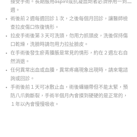
接受手術。長期服用aspiril或抗凝血劑者必須停用一到二
週。
術後前２週每週回診１次，之後每個月回診，讓醫師檢
查拉皮傷口恢復情形。
拉皮手術後第３天可洗頭，勿用力抓頭皮，洗後保持傷
口乾燥，洗臉時請勿用力拉扯臉皮。
在手術後發生瘀青腫脹是常見的情形，約在２週左右自
然消退。
任何異常出血或血腫，異常疼痛現象出現時，請來電諮
詢或回診。
手術後前１天可冰敷止血，術後纏繃帶但不能太緊，預
防八爪鉤斷裂，手術半個月內會摸到硬硬的是正常的，
１年以內會慢慢吸收。