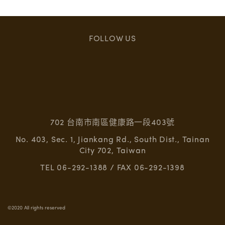
FOLLOW US
702 台南市南區健康路一段403號
No. 403, Sec. 1, Jiankang Rd., South Dist., Tainan
City 702, Taiwan
TEL 06-292-1388 / FAX 06-292-1398
©2020 All rights reserved