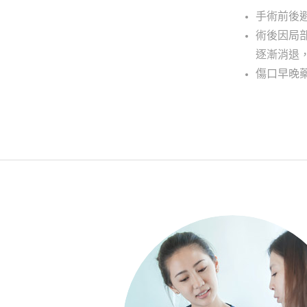
手術前後
術後因局
逐漸消退
傷口早晚