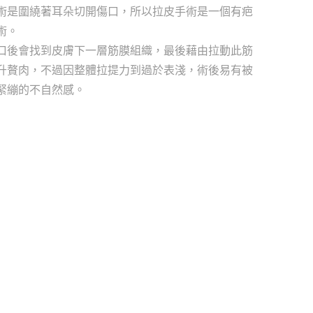
術是圍繞著耳朵切開傷口，所以拉皮手術是一個有疤
術。
口後會找到皮膚下一層筋膜組織，最後藉由拉動此筋
升贅肉，不過因整體拉提力到過於表淺，術後易有被
緊繃的不自然感。