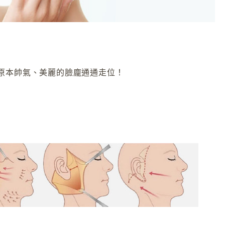
原本帥氣、美麗的臉龐通通走位！