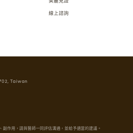
美麗見證
線上諮詢
 702, Taiwan
、副作用，請與醫師一同評估溝通，並給予適當的建議。